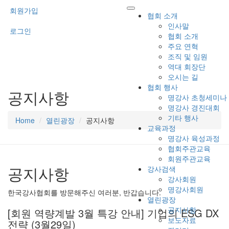
회원가입
협회 소개
인사말
로그인
협회 소개
주요 연혁
조직 및 임원
역대 회장단
오시는 길
협회 행사
공지사항
명강사 초청세미나
명강사 경진대회
기타 행사
Home
열린광장
공지사항
교육과정
명강사 육성과정
협회주관교육
회원주관교육
공지사항
강사검색
강사회원
명강사회원
한국강사협회를 방문해주신 여러분, 반갑습니다.
열린광장
공지사항
[회원 역량계발 3월 특강 안내] 기업의 ESG DX
보도자료
전략 (3월29일)