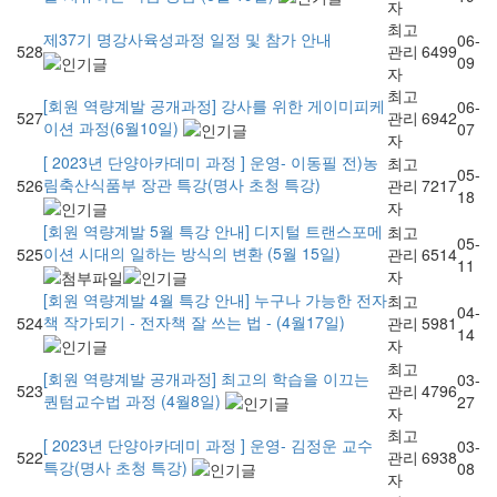
자
최고
제37기 명강사육성과정 일정 및 참가 안내
06-
528
관리
6499
09
자
최고
[회원 역량계발 공개과정] 강사를 위한 게이미피케
06-
527
관리
6942
이션 과정(6월10일)
07
자
[ 2023년 단양아카데미 과정 ] 운영- 이동필 전)농
최고
05-
림축산식품부 장관 특강(명사 초청 특강)
526
관리
7217
18
자
[회원 역량계발 5월 특강 안내] 디지털 트랜스포메
최고
05-
이션 시대의 일하는 방식의 변환 (5월 15일)
525
관리
6514
11
자
[회원 역량계발 4월 특강 안내] 누구나 가능한 전자
최고
04-
책 작가되기 - 전자책 잘 쓰는 법 - (4월17일)
524
관리
5981
14
자
최고
[회원 역량계발 공개과정] 최고의 학습을 이끄는
03-
523
관리
4796
퀀텀교수법 과정 (4월8일)
27
자
최고
[ 2023년 단양아카데미 과정 ] 운영- 김정운 교수
03-
522
관리
6938
특강(명사 초청 특강)
08
자