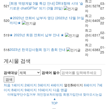
최고
[회원 역량계발 3월 특강 안내] DX대항해 시대 '슬
03-
521
관리
5278
기로운 chatGPTer' 되기 (3월 20일)
07
자
최고
★2023년 연회비 납부자 명단 (2023년 12월 31일
02-
520
관리
6405
까지)★
22
자
최고
02-
★ 2023년 회원 연회비 납부 안내 ★
519
관리
6317
16
자
최고
01-
2023년 한국강사협회 정기 총회 안내
518
관리
6383
25
자
게시물 검색
검색대상
검색어
필수
검색
처음
1
페이지
2
페이지
3
페이지
4
페이지
열린
5
페이지
6
페이지
7
페
이지
8
페이지
9
페이지
10
페이지
다음
맨끝
이메일무단수집거부
개인정보처리방침
회원가입안내
찾아오시는길
▲
TOP