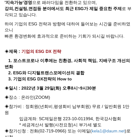
'지속가능'경영
으로 패러다임을 전환하고 있으며,
강의,컨설팅,면접등 분야에서도 최근 ESG가 제일 중요한 주제
로 부
각되고 있습니다.
하여 기업의 ESG 전략과 방향에 대하여 들어보는 시간을 준비하였
으니
빠른 환경변화에 효과적으로 준비하는 기회가 되시길 바랍니다.
◈
제목 :
기업의 ESG DX 전략
1. 포스트코로나 이후에는 친환경, 사회적 책임, 지배구조 개선의
변화
2. ESG와 디지털트랜스포메이션의 결합
3. 기업의 ESG DX전략의 How to
◈
일시 : 2022년 3월 29일(화) 오후8시~9시30분
​
◈장소 : 온라인(ZOOM)
◈참가비 : 정회원(년회비,평생회비 납부회원) 무료 / 일반회원 1만
원
입금계좌: SC제일은행 223-10-011994, 한국강사협회
* 세금계산서 발행(사전요청)시 부가세 별도
◈참가신청 : 전화(02-719-0966) 또는 이메일(
kela1@daum.net
)로