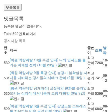
댓글목록
댓글목록
등록된 댓글이 없습니다.
Total 592건
5 페이지
공지사항 목록
번
글쓴
날
제목
조회
호
이
짜
최고
[회원 역량계발 10월 특강 안내] 나의 인지도를 올
10-
532
관리
7260
리는 마케팅 전략 (10월 23일 )
16
자
[회원 역량계발 9월 특강 안내] 불경기·불확실성 시
최고
09-
대를 대비하는 강사들의 재테크 관리 (9월 18일 )
531
관리
7417
12
자
[회원 역량계발 공개과정] 실질적인 변화를 불러일
최고
08-
으키는 심리적 메커니즘과 코칭 대화법 (9월 9일)
530
관리
5399
29
자
최고
[회원 역량계발 6월 특강 안내] 감정노동 스트레스
06-
529
관리
6842
를 치유하는 마음 공감 (6월 19일)
19