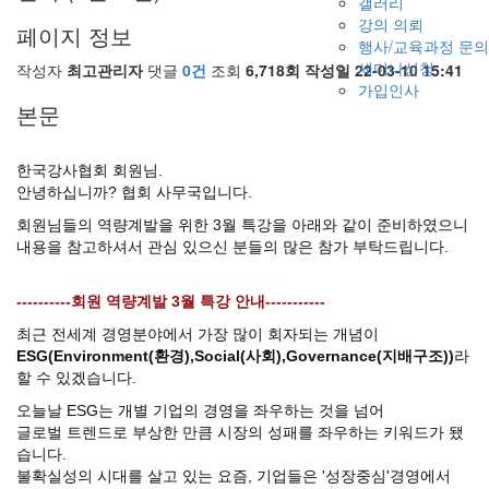
갤러리
강의 의뢰
페이지 정보
행사/교육과정 문의
세미나신청
작성자
최고관리자
댓글
0건
조회
6,718회
작성일
22-03-10 15:41
가입인사
본문
한국강사협회 회원님.
안녕하십니까? 협회 사무국입니다.
회원님들의 역량계발을 위한 3월 특강을 아래와 같이 준비하였으니
내용을 참고하셔서 관심 있으신 분들의 많은 참가 부탁드립니다.
----------회원 역량계발 3월 특강 안내-----------
최근 전세계 경영분야에서 가장 많이 회자되는 개념이
ESG(Environment(환경),Social(사회),Governance(지배구조))
라
할 수 있겠습니다.
오늘날 ESG는 개별 기업의 경영을 좌우하는 것을 넘어
글로벌 트렌드로 부상한 만큼 시장의 성패를 좌우하는 키워드가 됐
습니다.
불확실성의 시대를 살고 있는 요즘, 기업들은 '성장중심'경영에서